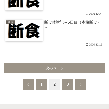
2020.12.20
断食体験記～5日目（本格断食）
健康
～
2020.12.19
次のページ
前
次
1
2
3
へ
へ