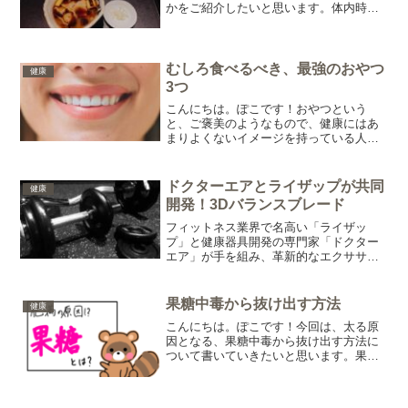
かをご紹介したいと思います。体内時計
に合わせて食事をすることで、効率的に
痩せたり、体調を改善することができる
のです。体内時計とは体内時計には2種類
あります。そして体内時...
むしろ食べるべき、最強のおやつ
健康
3つ
こんにちは。ぽこです！おやつという
と、ご褒美のようなもので、健康にはあ
まりよくないイメージを持っている人が
多いかもしれません。確かに砂糖がたく
さん入ったものや、ポテトチップスなど
のスナック菓子はそうかもしれません
ドクターエアとライザップが共同
健康
が、実は健康にいいものもある...
開発！3Dバランスブレード
フィットネス業界で名高い「ライザッ
プ」と健康器具開発の専門家「ドクター
エア」が手を組み、革新的なエクササイ
ズ道具「3Dバランスブレード」を共同開
発しました。この画期的な製品は、バラ
ンスとコア力を鍛えることを主目的とし
果糖中毒から抜け出す方法
健康
ています。3Dバランスブ...
こんにちは。ぽこです！今回は、太る原
因となる、果糖中毒から抜け出す方法に
ついて書いていきたいと思います。果糖
とは何かについては、次の記事を参考に
してください。食物繊維の摂取食物繊維
を摂取することで、栄養の吸収を緩やか