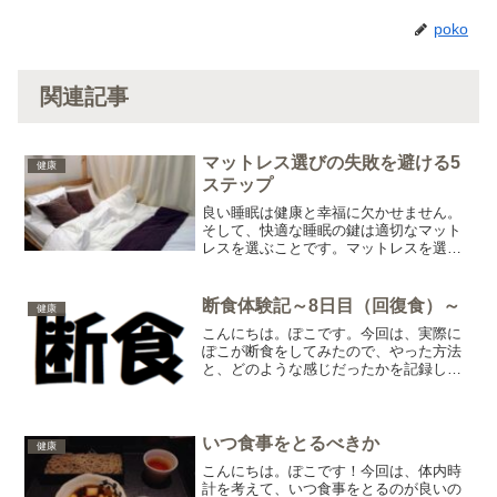
poko
関連記事
マットレス選びの失敗を避ける5
健康
ステップ
良い睡眠は健康と幸福に欠かせません。
そして、快適な睡眠の鍵は適切なマット
レスを選ぶことです。マットレスを選ぶ
際に犯しがちな一般的な失敗を避け、快
適な眠りを手に入れるために、以下の5つ
の重要なステップをご紹介します。ステ
断食体験記～8日目（回復食）～
健康
ップ1: 快適さをテス...
こんにちは。ぽこです。今回は、実際に
ぽこが断食をしてみたので、やった方法
と、どのような感じだったかを記録した
いと思います。今回私が行ったのは、こ
の記事で紹介している3日断食です。こち
らの記事に、実行方法が書いてあるの
で、見てみてください。。...
いつ食事をとるべきか
健康
こんにちは。ぽこです！今回は、体内時
計を考えて、いつ食事をとるのが良いの