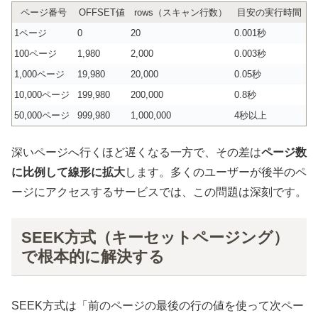
ページ番号
OFFSET値
rows（スキャン行数）
目安の実行時間
1ページ
0
20
0.001秒
100ページ
1,980
2,000
0.003秒
1,000ページ
19,980
20,000
0.05秒
10,000ページ
199,980
200,000
0.8秒
50,000ページ
999,980
1,000,000
4秒以上
深いページへ行くほど遅くなる一方で、その差は
ページ数
に比例して線形に拡大
します。多くのユーザーが後半のペ
ージにアクセスするサービスでは、この問題は深刻です。
SEEK方式（キーセットページング）
で根本的に解決する
SEEK方式は「前のページの最後の行の値を使って次ペー