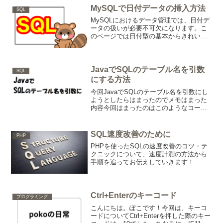
MySQLで日付データの挿入方法
SQL
MySQLにおけるデータ管理では、日付デ
ータの扱いが必要不可欠になります。こ
のページでは日付型の基本からきれいに
データを挿入する方法、タイムゾーンの
影響を最小限に抑えるテクニックまでを
確認できます！
JavaでSQLのテーブル名を引数
SQL
にする方法
今回JavaでSQLのテーブル名を引数にし
ようとしたらはまったのでメモはまった
内容今回はまったのはこのようなコード
String DEL_SQL = "DELETE FROM ?
WHERE LOCATION LIKE ?)";String ...
SQL速度改善のために
PHP
PHPを使ったSQLの速度改善のコツ・テ
クニックについて、速度計測の方法から
手順を追ってお伝えしていきます！
Ctrl+Enterのキーコード
プログラミング
こんにちは。ぽこです！今回は、キーコ
ードについてCtrl+Enterを押した際のキー