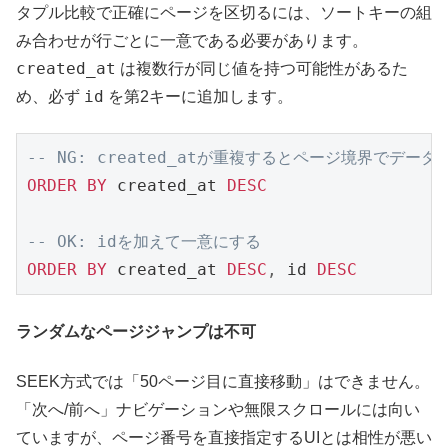
タプル比較で正確にページを区切るには、ソートキーの組
み合わせが行ごとに一意である必要があります。
created_at
は複数行が同じ値を持つ可能性があるた
id
め、必ず
を第2キーに追加します。
-- NG: created_atが重複するとページ境界でデー
ORDER
BY
 created_at 
DESC
-- OK: idを加えて一意にする
ORDER
BY
 created_at 
DESC
,
 id 
DESC
ランダムなページジャンプは不可
SEEK方式では「50ページ目に直接移動」はできません。
「次へ/前へ」ナビゲーションや無限スクロールには向い
ていますが、ページ番号を直接指定するUIとは相性が悪い