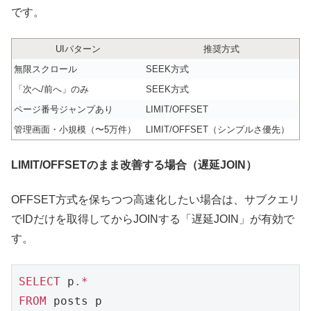
です。
UIパターン
推奨方式
無限スクロール
SEEK方式
「次へ/前へ」のみ
SEEK方式
ページ番号ジャンプあり
LIMIT/OFFSET
管理画面・小規模（〜5万件）
LIMIT/OFFSET（シンプルさ優先）
LIMIT/OFFSETのまま改善する場合（遅延JOIN）
OFFSET方式を保ちつつ高速化したい場合は、サブクエリ
でIDだけを取得してからJOINする「遅延JOIN」が有効で
す。
SELECT
 p
.
*
FROM