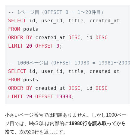
-- 1ページ目（OFFSET 0 = 1〜20件目）
SELECT
 id
,
 user_id
,
 title
,
FROM
ORDER
BY
 created_at 
DESC
,
 id 
DESC
LIMIT
20
OFFSET
0
;
-- 1000ページ目（OFFSET 19980 = 19981〜2000
SELECT
 id
,
 user_id
,
 title
,
FROM
ORDER
BY
 created_at 
DESC
,
 id 
DESC
LIMIT
20
OFFSET
19980
;
小さいページ番号では問題ありません。しかし1000ペー
ジ目では、MySQLは内部的に
19980行を読み取ってから
捨て
、次の20行を返します。