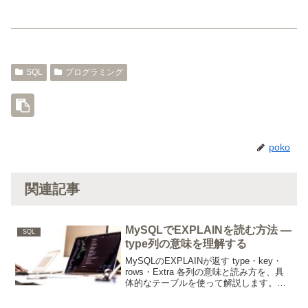
SQL
プログラミング
poko
関連記事
MySQLでEXPLAINを読む方法 —
SQL
type列の意味を理解する
MySQLのEXPLAINが返す type・key・
rows・Extra 各列の意味と読み方を、具
体的なテーブルを使って解説します。
type=ALL や Using filesort が出たときの
改善策も紹介。MySQL 8.0 対応。