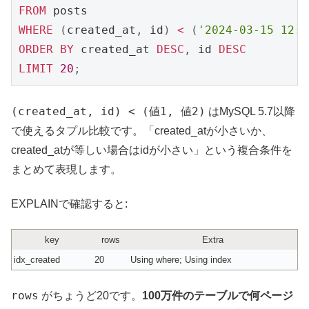
FROM
WHERE
(
created_at
,
 id
)
<
(
'2024-03-15 12:0
ORDER
BY
 created_at 
DESC
,
 id 
DESC
LIMIT
20
;
(created_at, id) < (値1, 値2)
はMySQL 5.7以降
で使えるタプル比較です。「created_atが小さいか、
created_atが等しい場合はidが小さい」という複合条件を
まとめて表現します。
EXPLAINで確認すると:
key
rows
Extra
idx_created
20
Using where; Using index
rows
がちょうど20です。
100万件のテーブルで何ページ