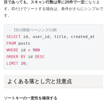
目であっても、スキャン行数は常に20件で一定
になりま
す。IDだけでソートする場合は、条件がさらにシンプルで
す。
-- IDの降順ページングの例
SELECT
 id
,
 user_id
,
 title
,
FROM
WHERE
 id 
<
980
ORDER
BY
 id 
DESC
LIMIT
20
;
よくある落とし穴と注意点
ソートキーの一意性を確保する