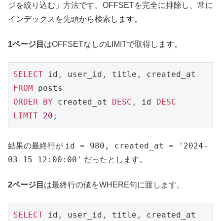
ジを絞り込む」方法です。OFFSETを完全に排除し、常に
インデックスを先頭から検索します。
1ページ目
はOFFSETなしのLIMITで取得します。
SELECT
 id
,
 user_id
,
 title
,
FROM
ORDER
BY
 created_at 
DESC
,
 id 
DESC
LIMIT
20
;
id = 980, created_at = '2024-
結果の最終行が
03-15 12:00:00'
だったとします。
2ページ目
は最終行の値をWHERE句に渡します。
SELECT
 id
,
 user_id
,
 title
,