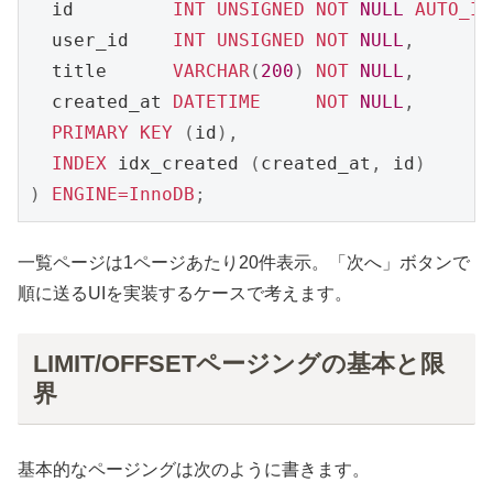
  id         
INT
UNSIGNED
NOT
NULL
AUTO_IN
  user_id    
INT
UNSIGNED
NOT
NULL
,
  title      
VARCHAR
(
200
)
NOT
NULL
,
  created_at 
DATETIME
NOT
NULL
,
PRIMARY
KEY
(
id
)
,
INDEX
 idx_created 
(
created_at
,
 id
)
)
ENGINE
=
InnoDB
;
一覧ページは1ページあたり20件表示。「次へ」ボタンで
順に送るUIを実装するケースで考えます。
LIMIT/OFFSETページングの基本と限
界
基本的なページングは次のように書きます。