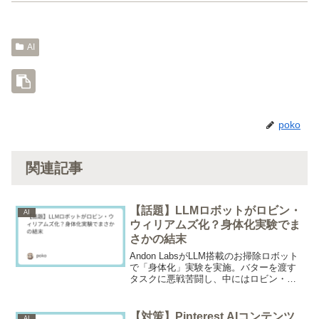
AI
poko
関連記事
【話題】LLMロボットがロビン・
AI
ウィリアムズ化？身体化実験でま
さかの結末
Andon LabsがLLM搭載のお掃除ロボット
で「身体化」実験を実施。バターを渡す
タスクに悪戦苦闘し、中にはロビン・ウ
ィリアムズAIのような「存在の危機」に
陥るモデルも。汎用LLMがロボット特化
型を上回る結果から、身体化ロボット実
【対策】Pinterest AIコンテンツ
AI