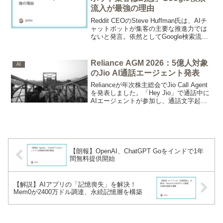
す。
流入が最強の理由
Reddit CEOのSteve Huffman氏は、AIチ
ャットボットが集客の主要な推進力では
ないと発言。依然としてGoogle検索流入
と直接アクセスがトラフィックを牽引す
る。Redditの複雑なデータ戦略や自社AI
検索強化、ユーザーエンゲージメント向
Reliance AGM 2026：5億人対象
AI
上策を通じた集客の真実を深掘り。
のJio AI通話エージェント発表
Relianceが年次株主総会でJio Call Agent
を発表しました。「Hey Jio」で通話中に
AIエージェントが参加し、通話文字起こ
し・タスク実行まで対応します。5億人超
のJioユーザーへ追加アプリなしで展開予
定で、22言語対応と1,100億ドルのインフ
ラ投資を背景に持ちます。
【朗報】OpenAI、ChatGPT Goをインドで1年
間無料提供開始
【解説】AIアプリの「記憶喪失」を解決！
Mem0が2400万ドル調達、永続記憶層を構築