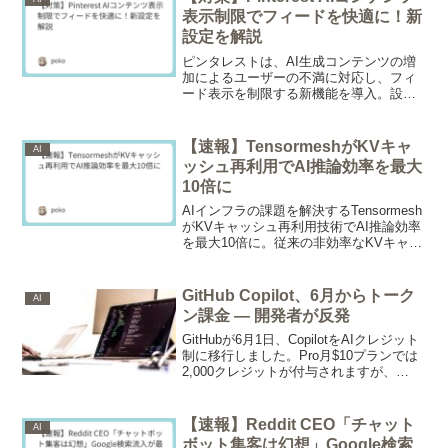
現の道のりを示す。
表示制限でフィードを快適に！新
設定を解説
ピンタレストは、AI生成コンテンツの増
加によるユーザーの不満に対応し、フィ
ード表示を制限する新機能を導入。設定
からAIコンテンツを減らし、美容やアー
トなど特定のカテゴリでパーソナライズ
が可能に。快適なPinterest体験を実現す
【速報】TensormeshがKVキャ
AI
る具体的な設定方法と背景を解説。
ッシュ再利用でAI推論効率を最大
10倍に
AIインフラの課題を解決するTensormesh
がKVキャッシュ再利用技術でAI推論効率
を最大10倍に。従来の非効率なKVキャッ
シュ運用を見直し、チャットやAgenticシ
ステムで特に効果を発揮。AIサーバーの
推論負荷を大幅に削減し、企業の開発コ
GitHub Copilot、6月からトーク
AI
ストと時間を節約する革新的なソリュー
ン課金 — 開発者が反発
ションの全貌を解説。
GitHubが6月1日、CopilotをAIクレジット
制に移行しました。Pro月$10プランでは
2,000クレジットが付与されますが、
Claude Sonnet 4.5などの高性能モデルで
は数日で枯渇します。Redditでは月額が
$750〜$3,000に跳ね上がるとの試算が広
【速報】Reddit CEO「チャット
AI
まり、開発者から批判が噴出していま
ボット集客は幻想」Google検索