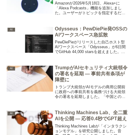
Amazonが2026年5月18日、Alexa+に
「Alexa Podcasts」機能を追加しまし
た。ユーザーがトピックを指定するだけ
でAIがリサーチから音声ナレーションま
で自動生成し、AP通信・ロイターとのパ
ートナーシップで情報精度を担保しま
Odysseus：PewDiePie発OSSの
AI
す。
AIワークスペース急拡散
PewDiePieがリリースした自己ホスト型
AIワークスペース「Odysseus」が6日間
でGitHub 44,000 starsを超えました。チ
ャット・AIエージェント・メール・カレ
ンダーをローカルで一元管理でき、テレ
メトリなしのプライバシー重視設計で注
TrumpがAIセキュリティ大統領令
AI
目されています。
の署名を延期 — 事前共有条項が
障壁に
トランプ大統領がAIモデルの商用公開前
に政府への事前共有を義務づける大統領
令の署名を延期しました。「中国との競
争の妨げになる」と判断したためで、問
題の条項は14〜90日前の政府共有義務で
す。EU AI Actとの対比が注目されます。
Thinking Machines Lab、全二重
AI
AIを公開 — 応答0.4秒でGPT超え
Thinking Machines Labが「インタラクシ
ョンモデル」を研究公開しました。音