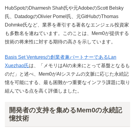
HubSpotのDharmesh Shah氏や元AdobeのScott Belsky
氏、DatadogのOlivier Pomel氏、元GitHubのThomas
Dohmke氏など、業界を牽引する著名なエンジェル投資家
も多数名を連ねています。このことは、Mem0が提供する
技術の将来性に対する期待の高さを示しています。
Basis Set Venturesの創業者兼パートナーであるLan
Xuezhao氏
は、「メモリはAIの未来にとって基盤となるも
のだ」と述べ、Mem0がAIシステムの文脈に応じた永続記
憶を可能にする、最も困難かつ重要なインフラ課題に取り
組んでいる点を高く評価しました。
開発者の支持を集めるMem0の永続記
憶技術