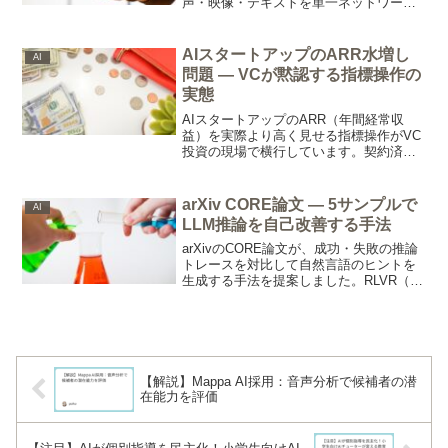
声・映像・テキストを単一ネットワーク
で処理する全二重設計で応答0.4秒を実現
し、FD-benchではGPT-realtime-2.0を約
30点上回るスコアを記録しています。
AIスタートアップのARR水増し
AI
問題 — VCが黙認する指標操作の
実態
AIスタートアップのARR（年間経常収
益）を実際より高く見せる指標操作がVC
投資の現場で横行しています。契約済み
未着手の売上をARRに混入させる手法や
ランレートの12倍換算など、業界全体に
広がる実態をTechCrunchが報じました。
arXiv CORE論文 — 5サンプルで
AI
LLM推論を自己改善する手法
arXivのCORE論文が、成功・失敗の推論
トレースを対比して自然言語のヒントを
生成する手法を提案しました。RLVR（検
証可能な報酬による強化学習）が数千ロ
ールアウトを要するのに対し、たった5サ
ンプルで同等の推論改善を達成していま
す。
【解説】Mappa AI採用：音声分析で候補者の潜
在能力を評価