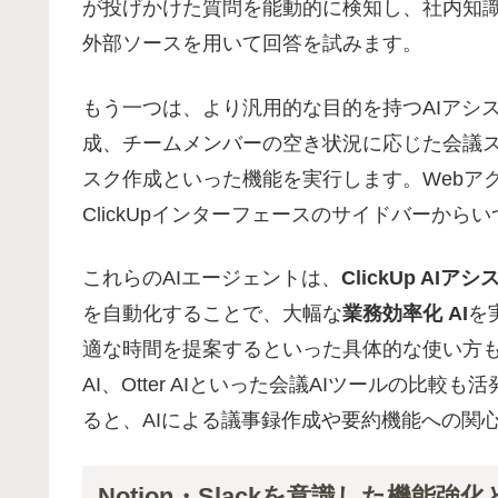
が投げかけた質問を能動的に検知し、社内知識やGoogl
外部ソースを用いて回答を試みます。
もう一つは、より汎用的な目的を持つAIアシスタ
成、チームメンバーの空き状況に応じた会議
スク作成といった機能を実行します。Webア
ClickUpインターフェースのサイドバーから
これらのAIエージェントは、
ClickUp AIア
を自動化することで、大幅な
業務効率化 AI
を
適な時間を提案するといった具体的な使い方も可能です
AI、Otter AIといった会議AIツールの比較
ると、AIによる議事録作成や要約機能への関
Notion・Slackを意識した機能強