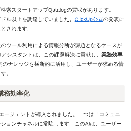
索スタートアップQatalogの買収があります。
ら2,950万ドル以上を調達していました。
ClickUp公式
の発表に
たとされます。
数のツール利用による情報分断が課題となるケースが
合型AIアシスタントは、この課題解決に貢献し、
業務効率
内のナレッジを横断的に活用し、ユーザーが求める情
ます。
業務効率化
類のAIエージェントが導入されました。一つは「コミュニ
ーションチャネルに常駐します。このAIは、ユーザー