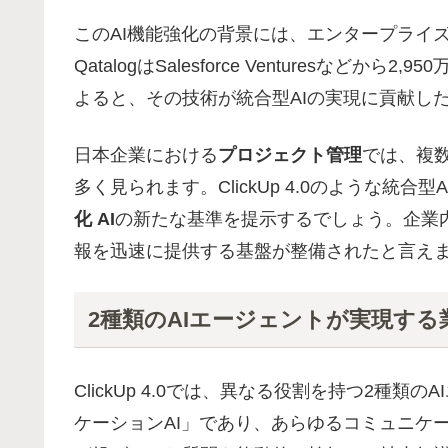
このAI機能強化の背景には、エンタープライズ検
QatalogはSalesforce Venturesなどか
よると、その技術が統合型AIの実現に貢献し
日本企業における
プロジェクト管理
では、複
多く見られます。ClickUp 4.0のような統
化 AI
の新たな基準を提示するでしょう。企業
報を迅速に提供する基盤が整備されたと言え
2種類のAIエージェントが実現する
ClickUp 4.0では、異なる役割を持つ2種
ケーションAI」であり、あらゆるコミュニケ