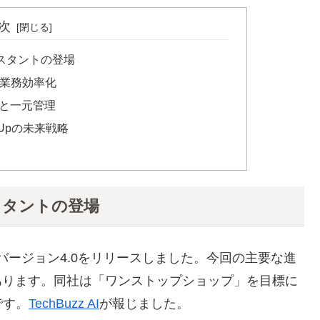
次
アシスタントの登場
る業務効率化
強化と一元管理
Upの未来戦略
アシスタントの登場
、バージョン4.0をリリースしました。今回の主要な進
あります。同社は「ワンストップショップ」を目標に
です。
TechBuzz AI
が報じました。