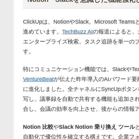
ClickUpは、NotionやSlack、Micros
進めています。
TechBuzz AI
の報道によると、
エンタープライズ検索、タスク追跡を単一の
す。
特にコミュニケーション機能では、Slackや
VentureBeat
が伝えた昨年導入のAIパワード要
に進化しました。全チャネルにSyncUpボタ
写し、議事録を自動で共有する機能も追加さ
合し、会議の効率を向上させ、後からの情報
Notion 比較
や
Slack Notion 乗り換え ツール
自動化で優位性を確立する構えです。企業フ