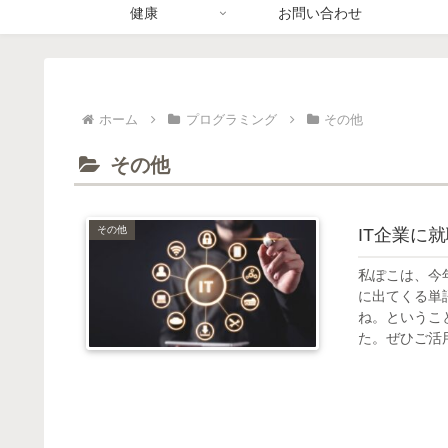
健康
お問い合わせ
ホーム
プログラミング
その他
その他
その他
IT企業に
私ぽこは、今
に出てくる単
ね。というこ
た。ぜひご活用