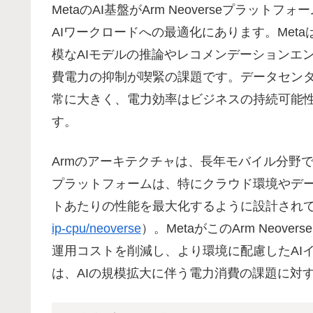
MetaのAI基盤がArm Neoverseプラ
AIワークロードへの最適化にあります。Met
模なAIモデルの推論やレコメンデーションエ
費電力の抑制が喫緊の課題です。データセン
常に大きく、電力効率はビジネスの持続可能性
す。
Armのアーキテクチャは、長年モバイル分野で培
プラットフォームは、特にクラウド環境やデー
トあたりの性能を最大化するように設計されてい
ip-cpu/neoverse
）。MetaがこのArm Neo
運用コストを削減し、より環境に配慮したAI
は、AIの規模拡大に伴う電力消費の課題に対