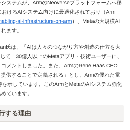
テムが、ArmのNeoverseプラットフォームへ移
境におけるAIシステム向けに最適化されており（Arm
bling-ai-infrastructure-on-arm
）、Metaの大規模AI
されます。
ardhan氏は、「AIは人々のつながり方や創造の仕方を大
じて「30億人以上のMetaアプリ・技術ユーザーに、
トしました。また、ArmのRene Haas CEO
を提供することで定義される」とし、Armの優れた電
待を示しています。このArmとMetaのAIシステム強化
集めています。
へ移行する理由