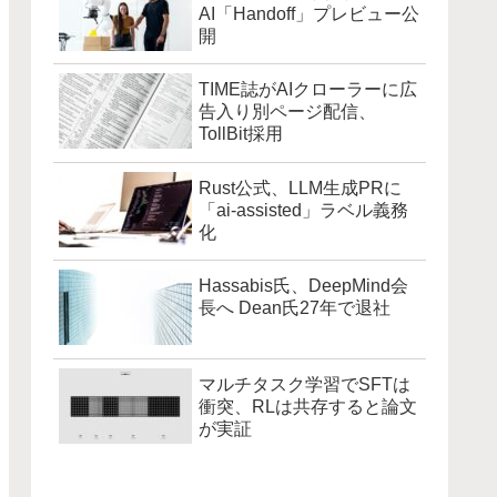
AI「Handoff」プレビュー公
開
TIME誌がAIクローラーに広
告入り別ページ配信、
TollBit採用
Rust公式、LLM生成PRに
「ai-assisted」ラベル義務
化
Hassabis氏、DeepMind会
長へ Dean氏27年で退社
マルチタスク学習でSFTは
衝突、RLは共存すると論文
が実証