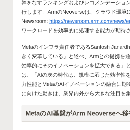
幹をなすランキングおよびレコメンデーションシス
行します。ArmのNeoverseは、クラウド環
Newsroom:
https://newsroom.arm.com/news/ena
ワークロードを効率的に処理する能力が期待
Metaのインフラ責任者であるSantosh Jan
きく変革している」と述べ、Armとの提携を通
効率的にそのイノベーションを拡大できる」とコメン
は、「AIの次の時代は、規模に応じた効率性
力性能とMetaのAIイノベーションの融合に期
に向けた動きは、業界内外から大きな注目を
MetaのAI基盤がArm Neoverse