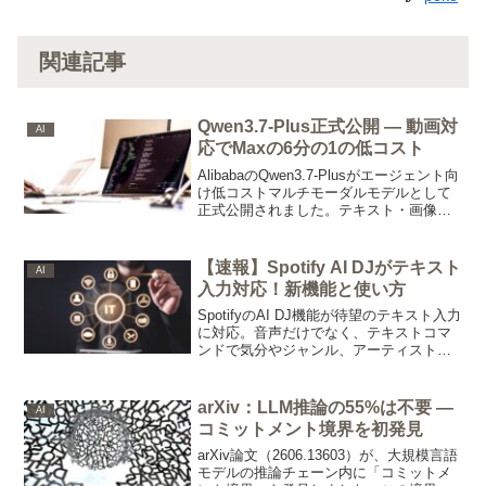
関連記事
Qwen3.7-Plus正式公開 — 動画対
AI
応でMaxの6分の1の低コスト
AlibabaのQwen3.7-Plusがエージェント向
け低コストマルチモーダルモデルとして
正式公開されました。テキスト・画像・
動画入力に対応し、入力$0.4/MはQwen
3.7 Maxの6倍安く、コスト重視のパイプ
ラインに適しています。
【速報】Spotify AI DJがテキスト
AI
入力対応！新機能と使い方
SpotifyのAI DJ機能が待望のテキスト入力
に対応。音声だけでなく、テキストコマ
ンドで気分やジャンル、アーティストを
指定して音楽リクエストが可能に。
Spotify AI DJの新機能とテキストコマン
ドの具体的な使い方、さらにパーソナル
arXiv：LLM推論の55%は不要 —
AI
な音楽体験を深めるヒントを詳しく解
コミットメント境界を初発見
説。移動中や静かな場所でもAI DJを便利
に活用する方法を紹介。
arXiv論文（2606.13603）が、大規模言語
モデルの推論チェーン内に「コミットメ