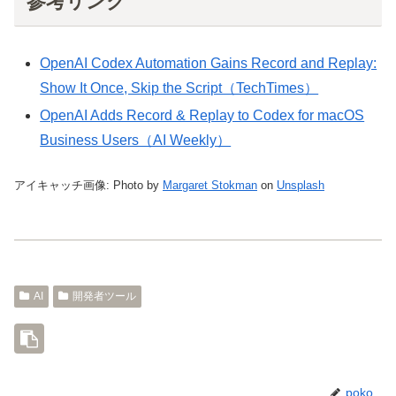
参考リンク
OpenAI Codex Automation Gains Record and Replay:
Show It Once, Skip the Script（TechTimes）
OpenAI Adds Record & Replay to Codex for macOS
Business Users（AI Weekly）
アイキャッチ画像: Photo by
Margaret Stokman
on
Unsplash
AI
開発者ツール
poko