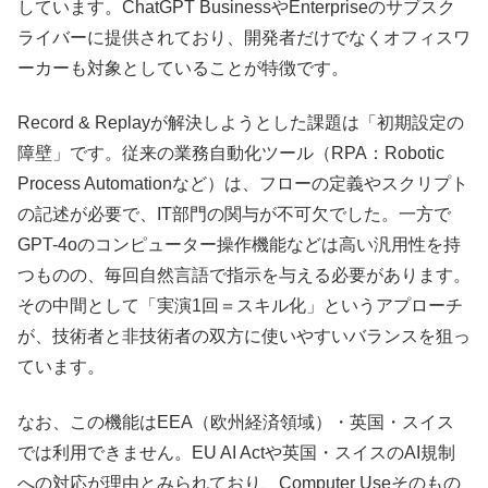
しています。ChatGPT BusinessやEnterpriseのサブスク
ライバーに提供されており、開発者だけでなくオフィスワ
ーカーも対象としていることが特徴です。
Record & Replayが解決しようとした課題は「初期設定の
障壁」です。従来の業務自動化ツール（RPA：Robotic
Process Automationなど）は、フローの定義やスクリプト
の記述が必要で、IT部門の関与が不可欠でした。一方で
GPT-4oのコンピューター操作機能などは高い汎用性を持
つものの、毎回自然言語で指示を与える必要があります。
その中間として「実演1回＝スキル化」というアプローチ
が、技術者と非技術者の双方に使いやすいバランスを狙っ
ています。
なお、この機能はEEA（欧州経済領域）・英国・スイス
では利用できません。EU AI Actや英国・スイスのAI規制
への対応が理由とみられており、Computer Useそのもの