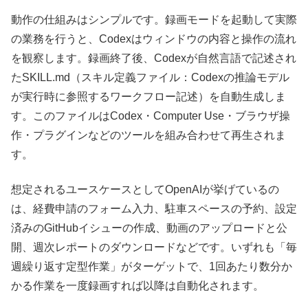
動作の仕組みはシンプルです。録画モードを起動して実際
の業務を行うと、Codexはウィンドウの内容と操作の流れ
を観察します。録画終了後、Codexが自然言語で記述され
たSKILL.md（スキル定義ファイル：Codexの推論モデル
が実行時に参照するワークフロー記述）を自動生成しま
す。このファイルはCodex・Computer Use・ブラウザ操
作・プラグインなどのツールを組み合わせて再生されま
す。
想定されるユースケースとしてOpenAIが挙げているの
は、経費申請のフォーム入力、駐車スペースの予約、設定
済みのGitHubイシューの作成、動画のアップロードと公
開、週次レポートのダウンロードなどです。いずれも「毎
週繰り返す定型作業」がターゲットで、1回あたり数分か
かる作業を一度録画すれば以降は自動化されます。