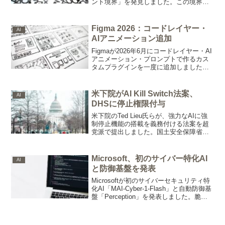
ント境界」を発見しました。この境界以
降の生成は最大55%が回答に影響しない
副産物で、early exitで推論コストを大幅
削減できる可能性があります。
Figma 2026：コードレイヤー・
AI
AIアニメーション追加
Figmaが2026年6月にコードレイヤー・AI
アニメーション・プロンプトで作るカス
タムプラグインを一度に追加しました。
コードをキャンバスに持ち込んでデザイ
ナーと共同作業できる新機能は、デザイ
ンと開発の直列的なハンドオフを変える
米下院がAI Kill Switch法案、
AI
可能性があります。
DHSに停止権限付与
米下院のTed Lieu氏らが、強力なAIに強
制停止機能の搭載を義務付ける法案を超
党派で提出しました。国土安全保障省に
停止命令の権限を与え、違反企業には1日
最大2000万ドルの制裁金を科す内容で
す。
Microsoft、初のサイバー特化AI
AI
と防御基盤を発表
Microsoftが初のサイバーセキュリティ特
化AI「MAI-Cyber-1-Flash」と自動防御基
盤「Perception」を発表しました。脆弱
性の発見と修正を高速化し、コストも半
減させるとしており、開発現場への影響
が注目されます。