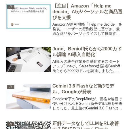
と音楽体験の変化を解説。
【注目】Amazon「Help me
AI
decide」AIがパーソナルな商品選
びを支援
Amazonが新AI機能「Help me decide」を
発表。ユーザーの行動履歴に基づき、最
適な商品をパーソナライズして推奨す
る。LLMやAWS Bedrockを活用した技術
詳細、そしてAmazonのAI買い物支援の進
化と広がるAIショッピング市場の動向を
June、Benioff氏らから2000万ド
AI
解説。
ル調達 AI導入自動化
AI導入の統合作業を自動化するスタート
アップJuneが、Salesforce創業者Benioff
氏らから2000万ドルを調達しました。フ
ォワード・デプロイド型の弱点を突く戦
略です。
Gemini 3.6 Flashなど新3モデ
AI
ル、Googleが発表
Google傘下のDeepMindが、価格や速度で
使い分けられるGemini新モデル3種を発表
しました。最上位のGemini 3.6 Flashは前
世代比で出力トークンが17%減り、実質
コストが下がります。セキュリティ特化
版は限定公開です。
正解データなしでLLMをRL改善
AI