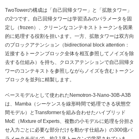
TwoTowerの構成は「自己回帰タワー」と「拡散タワー」
の2つです。自己回帰タワーは学習済みのパラメータを固
定し（frozen）、クリーンなコンテキストトークンを因果
的に処理する役割を担います。一方、拡散タワーは双方向
のブロックアテンション（bidirectional block attention：
近接するトークンブロック全体を相互参照してノイズを除
去する仕組み）を持ち、クロスアテンションで自己回帰タ
ワーのコンテキストを参照しながらノイズを含むトークン
ブロックを並列に精製します。
ベースモデルとして使われたNemotron-3-Nano-30B-A3B
は、Mamba（シーケンスを線形時間で処理できる状態空
間モデル）とTransformerを組み合わせたハイブリッド
MoE（Mixture of Experts、複数の小モデルに処理を分担さ
せ入力ごとに必要な部分だけを動かす仕組み）の300億パ
ラメータモデルで、約2.1兆トークンで学習されていま