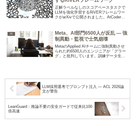
するRiVERフレームワーク
正解ラベルなしのスコアベースタスクで
LLMを強化学習するRiVERフレームワー
クがarXivで公開されました。AtCoderで
訓練したモデルがALE評価で8〜9%向上
し、さらに正解が必要な他ベンチマーク
でも2〜3.5%の性能改善が転移していま
Meta、AI部門6500人が反乱 — 強
AI
す。
制異動・監視で士気崩壊
MetaのApplied AIチームに強制異動させ
られた約6500人のエンジニアが「グラー
グ」と批判しています。訓練データ生成
業務への不満と行動監視への抵抗から
1600人以上が請願書に署名しており、AI
内製化急加速のひずみが表面化していま
す。
LLM採用選考でプロンプト注入 — ACL 2026論
文が警告
LeanGuard：推論不要の安全ガードで従来比100
倍高速