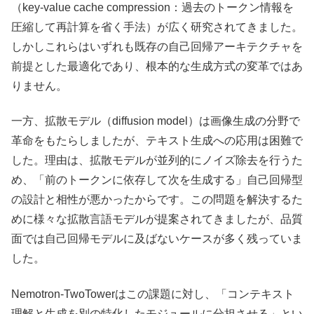
（key-value cache compression：過去のトークン情報を
圧縮して再計算を省く手法）が広く研究されてきました。
しかしこれらはいずれも既存の自己回帰アーキテクチャを
前提とした最適化であり、根本的な生成方式の変革ではあ
りません。
一方、拡散モデル（diffusion model）は画像生成の分野で
革命をもたらしましたが、テキスト生成への応用は困難で
した。理由は、拡散モデルが並列的にノイズ除去を行うた
め、「前のトークンに依存して次を生成する」自己回帰型
の設計と相性が悪かったからです。この問題を解決するた
めに様々な拡散言語モデルが提案されてきましたが、品質
面では自己回帰モデルに及ばないケースが多く残っていま
した。
Nemotron-TwoTowerはこの課題に対し、「コンテキスト
理解と生成を別の特化したモジュールに分担させる」とい