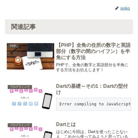
poko
関連記事
【PHP】全角の住所の数字と英語
PHP
部分（数字の間のハイフン）を半
角にする方法
PHPで、全角の数字と英語部分を半角に
する方法をお伝えします！
Dartの基礎～その1：Dartの型付
プログラミング
け
Error compiling to JavaScript:m
Dartとは
プログラミング
はじめに今回は、Dartを使ったことない
人、これから使ってみようと思っている