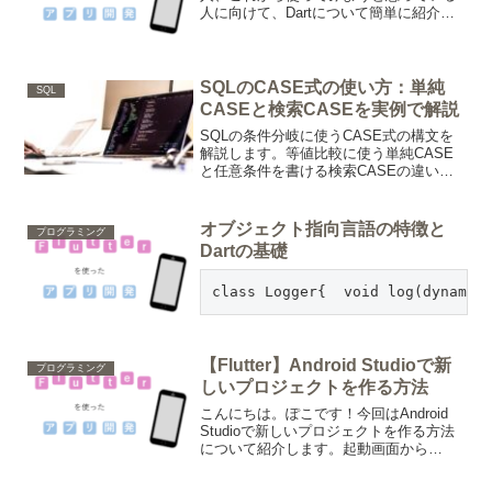
人に向けて、Dartについて簡単に紹介し
たいと思います。Dartは、2011年に
Googleによって開発されたプログラミン
グ言語で、JavaやC#に似ています。プ
ラ...
SQLのCASE式の使い方：単純
SQL
CASEと検索CASEを実例で解説
SQLの条件分岐に使うCASE式の構文を
解説します。等値比較に使う単純CASE
と任意条件を書ける検索CASEの違い、
ORDER BY・GROUP BYでの活用、
NULLを扱う際の注意点を実例つきで紹介
します。
オブジェクト指向言語の特徴と
プログラミング
Dartの基礎
class Logger{  void log(dynamic
【Flutter】Android Studioで新
プログラミング
しいプロジェクトを作る方法
こんにちは。ぽこです！今回はAndroid
Studioで新しいプロジェクトを作る方法
について紹介します。起動画面から
「Start a new Android Studio project」起
動画面の状態から、「Start a new An...