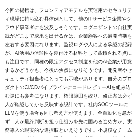
今回の提携は、フロンティアモデルを実運用のセキュリテ
ィ現場に持ち込む具体例として、他のITサービス企業やク
ラウド事業者にも波及しそうです。コグニザントの自社実
践がどこまで成果を出せるかは、企業顧客への展開時期を
左右する要因になります。監視ログや人による承認の記録
が、AI活用の信頼性を裏付ける材料として蓄積される点に
も注目です。同種の限定アクセス制度を他のAI企業が用意
するかどうかも、今後の焦点になりそうです。開発者やセ
キュリティ担当者にとっても示唆があります。自分のプロ
ダクトのCI/CDパイプラインにコードレビューAIを組み込
む際にも参考になります。権限範囲を絞り、修正案は必ず
人が確認してから反映する設計です。社内SOCツールに
LLMを使う場合も同じ考え方が使えます。全自動化を急が
ず、人が最終判断を担う仕組みを先に固める進め方が、実
務導入の現実的な選択肢といえそうです。小規模なチーム