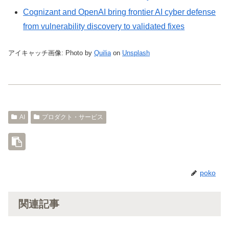
Cognizant and OpenAI bring frontier AI cyber defense
from vulnerability discovery to validated fixes
アイキャッチ画像: Photo by
Quilia
on
Unsplash
AI
プロダクト・サービス
poko
関連記事