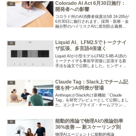
Colorado AI Act 6月30日施行：
AI
開発者への影響
コロラド州のAI消費者保護法SB 24-205が
6月30日に施行されます。採用・医療・金
融分野のハイリスクAIに差別防止義務が
課され、違反は1件2万ドルの制裁金。コ
ロラド州居住者向けサービスを持つ開発
者は即確認が必要です。
Liquid AI、LFM2.5でトークナイ
AI
ザ拡張、多言語4倍速く
Liquid AIが小型モデルLFM2.5-8B-A1Bの
トークナイザを事前学習後に拡張する新
手法を論文で公開しました。ヒンディー
語やタイ語の処理を最大4倍圧縮し、オン
デバイスAIの多言語対応を高速化しま
す。
Claude Tag：Slack上でチーム記
AI
憶を持つAI同僚が登場
AnthropicがSlack向け新機能「Claude
Tag」を研究プレビューとして公開しまし
た。エンタープライズ・チームプランで
利用可能で、チャンネルをまたいで組織
の会話から知識を蓄積し、タスクを段階
的に自律実行します。
能動的推論で物理AIの推論効率
AI
36%改善 — 新スケーリング則
物理AIエージェントに能動的推論