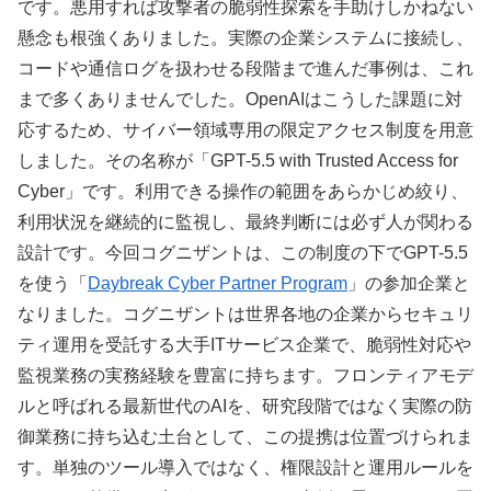
です。悪用すれば攻撃者の脆弱性探索を手助けしかねない
懸念も根強くありました。実際の企業システムに接続し、
コードや通信ログを扱わせる段階まで進んだ事例は、これ
まで多くありませんでした。OpenAIはこうした課題に対
応するため、サイバー領域専用の限定アクセス制度を用意
しました。その名称が「GPT-5.5 with Trusted Access for
Cyber」です。利用できる操作の範囲をあらかじめ絞り、
利用状況を継続的に監視し、最終判断には必ず人が関わる
設計です。今回コグニザントは、この制度の下でGPT-5.5
を使う「
Daybreak Cyber Partner Program
」の参加企業と
なりました。コグニザントは世界各地の企業からセキュリ
ティ運用を受託する大手ITサービス企業で、脆弱性対応や
監視業務の実務経験を豊富に持ちます。フロンティアモデ
ルと呼ばれる最新世代のAIを、研究段階ではなく実際の防
御業務に持ち込む土台として、この提携は位置づけられま
す。単独のツール導入ではなく、権限設計と運用ルールを