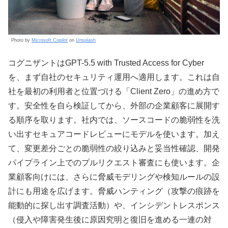
Photo by
Microsoft Copilot
on
Unsplash
コグニザントはGPT-5.5 with Trusted Access for Cyber
を、まず自社のセキュリティ運用へ適用します。これは自
社を最初の利用者と位置づける「Client Zero」の進め方で
す。安全性を自ら検証してから、外部の企業顧客に展開す
る順序を取ります。社内では、ソースコードの脆弱性を洗
い出すセキュアコードレビューにモデルを使います。加え
て、変更差分ごとの脆弱性の絞り込みと妥当性確認、開発
パイプライン上でのプルリクエスト審査にも使います。企
業顧客向けには、さらに脅威モデリングや検知ルールの設
計にも用途を広げます。脅威ハンティング（攻撃の痕跡を
能動的に探し出す調査活動）や、インシデントレスポンス
（侵入や障害発生後に原因究明と復旧を進める一連の対