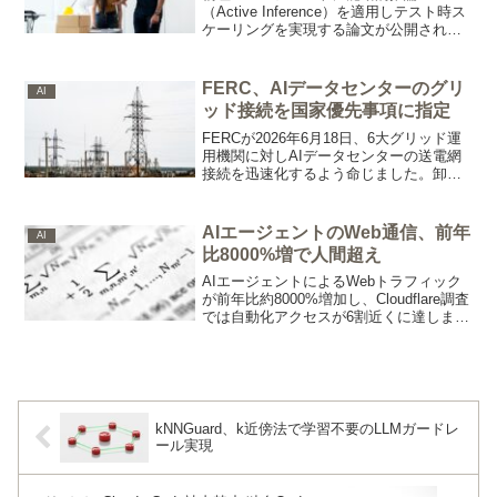
（Active Inference）を適用しテスト時ス
ケーリングを実現する論文が公開されま
した。自律走行タスクで推論効率を36%
以上改善し、学習時未経験のシナリオへ
の汎化も達成しています。ロボティクス
FERC、AIデータセンターのグリ
AI
開発の設計選択肢が広がります。
ッド接続を国家優先事項に指定
FERCが2026年6月18日、6大グリッド運
用機関に対しAIデータセンターの送電網
接続を迅速化するよう命じました。卸売
電力料金は過去5年で最大267%高騰して
おり、AIインフラ拡張の電力ボトルネッ
クを政府が国家優先事項として認定した
AIエージェントのWeb通信、前年
AI
形です。
比8000%増で人間超え
AIエージェントによるWebトラフィック
が前年比約8000%増加し、Cloudflare調査
では自動化アクセスが6割近くに達しまし
た。
kNNGuard、k近傍法で学習不要のLLMガードレ
ール実現