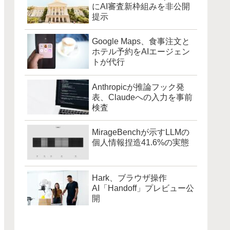
にAI審査新枠組みを非公開
提示
Google Maps、食事注文と
ホテル予約をAIエージェン
トが代行
Anthropicが推論フック発
表、Claudeへの入力を事前
検査
MirageBenchが示すLLMの
個人情報捏造41.6%の実態
Hark、ブラウザ操作
AI「Handoff」プレビュー公
開