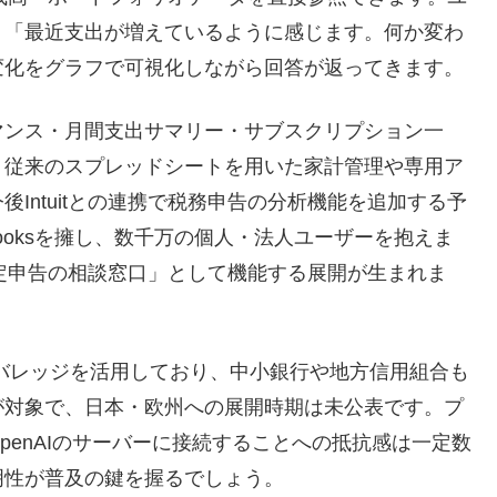
、「最近支出が増えているように感じます。何か変わ
変化をグラフで可視化しながら回答が返ってきます。
マンス・月間支出サマリー・サブスクリプション一
。従来のスプレッドシートを用いた家計管理や専用ア
Intuitとの連携で税務申告の分析機能を追加する予
uickbooksを擁し、数千万の個人・法人ユーザーを抱えま
確定申告の相談窓口」として機能する展開が生まれま
idカバレッジを活用しており、中小銀行や地方信用組合も
が対象で、日本・欧州への展開時期は未公表です。プ
enAIのサーバーに接続することへの抵抗感は一定数
明性が普及の鍵を握るでしょう。