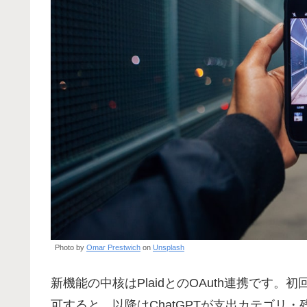
Photo by
Omar Prestwich
on
Unsplash
新機能の中核はPlaidとのOAuth連携です。
可すると、以降はChatGPTが支出カテゴリ