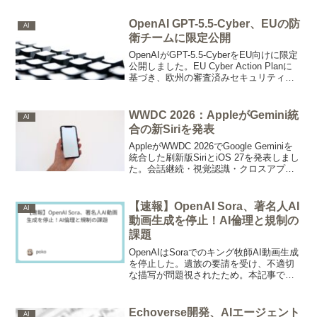
トボットの進化と動向を徹底解説。
OpenAI GPT-5.5-Cyber、EUの防
AI
衛チームに限定公開
OpenAIがGPT-5.5-CyberをEU向けに限定
公開しました。EU Cyber Action Planに
基づき、欧州の審査済みセキュリティチ
ームや政府・EU機関がペネトレーション
テストなどに利用できます。
WWDC 2026：AppleがGemini統
AI
合の新Siriを発表
AppleがWWDC 2026でGoogle Geminiを
統合した刷新版SiriとiOS 27を発表しまし
た。会話継続・視覚認識・クロスアプリ
文脈認識が大幅に強化され、プライバシ
ー保護との両立にPrivate Cloud Compute
を採用。Shortcutsの自然言語対応は開発
【速報】OpenAI Sora、著名人AI
AI
者の自動化設計にも直接影響します。
動画生成を停止！AI倫理と規制の
課題
OpenAIはSoraでのキング牧師AI動画生成
を停止した。遺族の要請を受け、不適切
な描写が問題視されたため。本記事で
は、このSora規制の詳細、著名人の肖像
権保護、AI倫理、そしてフェイク動画対
策として生成AIに求められる今後の対応
Echoverse開発、AIエージェント
AI