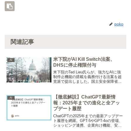
poko
関連記事
米下院がAI Kill Switch法案、
AI
DHSに停止権限付与
米下院のTed Lieu氏らが、強力なAIに強
制停止機能の搭載を義務付ける法案を超
党派で提出しました。国土安全保障省に
停止命令の権限を与え、違反企業には1日
最大2000万ドルの制裁金を科す内容で
す。
【徹底解説】ChatGPT最新情
AI
報：2025年までの進化と全アッ
プデート履歴
ChatGPTの2025年までの最新アップデー
ト履歴を網羅。GPT-5やGPT-4oの登場、
ショッピング連携、企業向け機能、安全
性・プライバシーの課題まで、AIチャッ