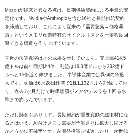
Micronが従来と異なる点は、長期供給契約による事業の安
定化です。NvidiaやAnthropicを含む16社と長期供給契約
を締結しており、これにより従来の「需要急落→価格暴
落」というメモリ産業特有のサイクルリスクを一定程度回
避できる構造を作り上げています。
直近の決算数字はその成果を示しています。売上高414.5
億ドルは前年同期比4倍、利益は18.8億ドルから282億ド
ルへと15倍近く伸びました。半導体産業では異例の急拡
大です。株価は6月28日終値で1株1,132ドルを記録してお
り、過去1か月だけで時価総額がメタやテスラを上回る水
準まで膨らんでいます。
ただし懸念もあります。長期契約が需要変動の緩衝材にな
るとはいえ、AI向けメモリ需要が予測通りに拡大し続ける
かどうかは不確実です。AI開発投資が減速したり、次世代