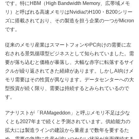
です。特にHBM（High Bandwidth Memory、広帯域メモ
リ）と呼ばれる高速メモリはNvidiaのH100・B200シリー
ズに搭載されており、その製造を担う企業の一つがMicron
です。
従来のメモリ産業はスマートフォンやPC向けの需要に左
右される景気循環型ビジネスとして知られていました。需
要が落ち込むと価格が暴落し、大幅な赤字に転落するサイ
クルが繰り返されてきた経緯があります。しかしAI向けメ
モリ需要はその性質が異なります。データセンターへの大
型投資が続く限り、需要は持続するとみられているので
す。
アナリストが「RAMageddon」と呼ぶメモリ不足は少な
くとも2027年まで続くと予測されています。供給能力の
拡大には製造ラインの建設から量産まで数年を要するた
め、需要の急増に生産が追いつかない状況が当面継続する