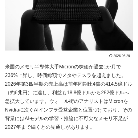
2026.06.29
米国のメモリ半導体大手Micronの株価が過去1か月で
236%上昇し、時価総額でメタやテスラを超えました。
2026年第3四半期の売上高は前年同期比4倍の414.5億ドル
（約6兆円）に達し、利益も18.8億ドルから282億ドルへ
急拡大しています。ウォール街のアナリストはMicronを
Nvidiaに次ぐAIインフラ受益企業と位置づけており、その
背景にはAIモデルの学習・推論に不可欠なメモリ不足が
2027年まで続くとの見通しがあります。