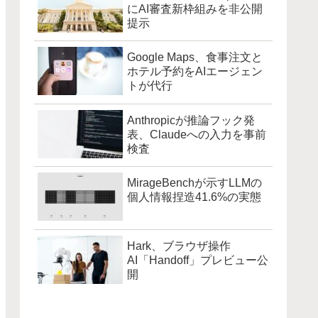
にAI審査新枠組みを非公開
提示
Google Maps、食事注文と
ホテル予約をAIエージェン
トが代行
Anthropicが推論フック発
表、Claudeへの入力を事前
検査
MirageBenchが示すLLMの
個人情報捏造41.6%の実態
Hark、ブラウザ操作
AI「Handoff」プレビュー公
開