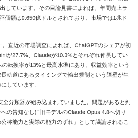
に提出しています。その目論見書によれば、年間売上ラ
評価額は9,650億ドルとされており、市場では1兆ド
ます。直近の市場調査によれば、ChatGPTのシェアが初
iが27.7%、Claudeが10.3%とそれぞれ伸長してい
ンへの転換率が13%と最高水準にあり、収益効率という
成長軌道にあるタイミングで輸出規制という障壁が生
のにしています。
的な安全分類器が組み込まれていました。問題があると判
知なしに旧モデルのClaude Opus 4.8へ切り
の公称能力と実際の能力のずれ」として議論されるこ