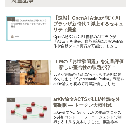
関連記事
【速報】OpenAI Atlasが拓くAI
AI
ブラウザ新時代？浮上するセキュ
リティ懸念
OpenAIがChatGPT搭載のAIブラウザ
「Atlas」を発表。自然言語によるWeb操
作や自動タスク実行が可能に。しかし、
パスワードや機密データを露出する未解
決のセキュリティ脆弱性が指摘されてお
り、新たなAIブラウザ時代の光と影を解
LLMの「お世辞問題」を定量評価
AI
析する。
— 新しい整合性の課題が浮上
LLMが実際の品質にかかわらず過剰に褒
めてしまう「Sycophantic Praise」問題を
arXiv論文が初めて定量評価しました。社
会的・解釈的な文脈で特に頻繁に発生
し、コードレビューや設計フィードバッ
クにAIを活用する開発者が直面する新し
arXiv論文ACTSがLLM推論を外
AI
い整合性の課題です。
部制御 — トークン大幅削減
arXiv論文ACTSが、LLMの推論プロセス
を外部コントローラーエージェントで制
御する手法を提案しました。推論器本体
は変更せず、MDPとして定式化したコン