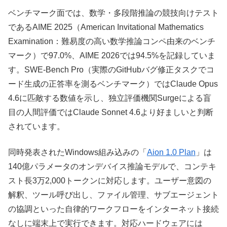
ベンチマーク面では、数学・多段階推論の競技向けテスト
であるAIME 2025（American Invitational Mathematics
Examination：難易度の高い数学推論コンペ由来のベンチ
マーク）で97.0%、AIME 2026では94.5%を記録していま
す。SWE-Bench Pro（実際のGitHubバグ修正タスクでコ
ード生成の正答率を測るベンチマーク）ではClaude Opus
4.6に匹敵する数値を示し、独立評価機関Surgeによる盲
目の人間評価ではClaude Sonnet 4.6より好ましいと判断
されています。
同時発表されたWindows組み込みの「
Aion 1.0 Plan
」は
140億パラメータのオンデバイス推論モデルで、コンテキ
スト長3万2,000トークンに対応します。ユーザー意図の
解釈、ツール呼び出し、ファイル管理、サブエージェント
の協調といった自律的ワークフローをインターネット接続
なしに端末上で実行できます。対応ハードウェアには