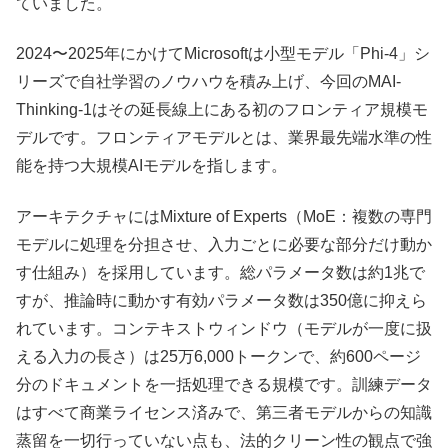
ていました。
2024〜2025年にかけてMicrosoftは小型モデル「Phi-4」シ
リーズで自社学習のノウハウを積み上げ、今回のMAI-
Thinking-1はその延長線上にある初のフロンティア規模モ
デルです。フロンティアモデルとは、業界最先端水準の性
能を持つ大規模AIモデルを指します。
アーキテクチャにはMixture of Experts（MoE：複数の専門
モデルに処理を分担させ、入力ごとに必要な部分だけ動か
す仕組み）を採用しています。総パラメータ数は約1兆で
すが、推論時に動かす有効パラメータ数は350億に抑えら
れています。コンテキストウィンドウ（モデルが一度に扱
える入力の長さ）は25万6,000トークンで、約600ページ
分のドキュメントを一括処理できる規模です。訓練データ
はすべて商業ライセンス済みで、第三者モデルからの知識
蒸留を一切行っていない点も、法的クリーン性の観点で強