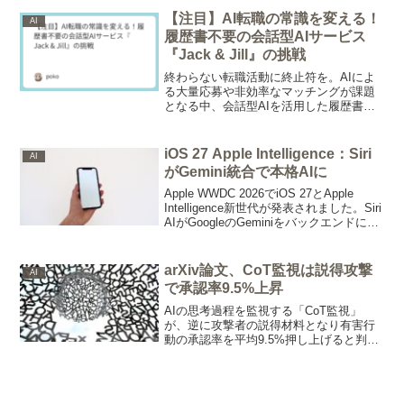
トローラーが精度を保ちながらトークン
消費を大幅に削減します。
【注目】AI転職の常識を変える！
AI
履歴書不要の会話型AIサービス
『Jack & Jill』の挑戦
終わらない転職活動に終止符を。AIによ
る大量応募や非効率なマッチングが課題
となる中、会話型AIを活用した履歴書不
要のHRテックサービス『Jack & Jill』が
注目されている。2000万ドルの資金調達
を経て、求職者と企業双方に革新的なAI
iOS 27 Apple Intelligence：Siri
AI
転職体験を提供する次世代プラットフォ
がGemini統合で本格AIに
ームの全貌。
Apple WWDC 2026でiOS 27とApple
Intelligence新世代が発表されました。Siri
AIがGoogleのGeminiをバックエンドに採
用し、複数アプリをまたぐ文脈認識や自
然言語Shortcutsが実現。iPhone 11以降
の広い対象範囲で届きます。
arXiv論文、CoT監視は説得攻撃
AI
で承認率9.5%上昇
AIの思考過程を監視する「CoT監視」
が、逆に攻撃者の説得材料となり有害行
動の承認率を平均9.5%押し上げると判
明。異なるモデルの併用で最大45%抑制
できます。