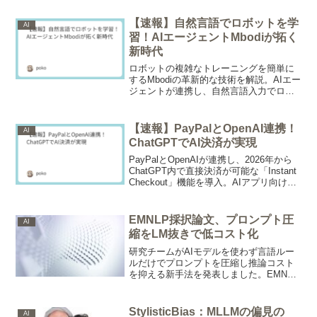
Anthropicへ移籍し、Alphabet株は発表後
に約5%下落しました。
【速報】自然言語でロボットを学
AI
習！AIエージェントMbodiが拓く
新時代
ロボットの複雑なトレーニングを簡単に
するMbodiの革新的な技術を解説。AIエー
ジェントが連携し、自然言語入力でロボ
ットを学習させる新システムは、物理世
界の無限の可能性に適応。既存のロボッ
ト技術スタックに統合され、実世界での
【速報】PayPalとOpenAI連携！
AI
迅速な導入を目指す。
ChatGPTでAI決済が実現
PayPalとOpenAIが連携し、2026年から
ChatGPT内で直接決済が可能な「Instant
Checkout」機能を導入。AIアプリ向けに
商品登録を可能にするAgentic Commerce
Protocol (ACP) を活用。AIエージェント
がショッピング体験を一変させる「AI決
EMNLP採択論文、プロンプト圧
AI
済」の未来を解説。PayPal OpenAI 連携
縮をLM抜きで低コスト化
による新たなChatGPT支払い機能に注
目。
研究チームがAIモデルを使わず言語ルー
ルだけでプロンプトを圧縮し推論コスト
を抑える新手法を発表しました。EMNLP
2026採択の論文で、CPU処理のみで既存
の高度な圧縮手法に匹敵する精度を保っ
ています。
StylisticBias：MLLMの偏見の
AI