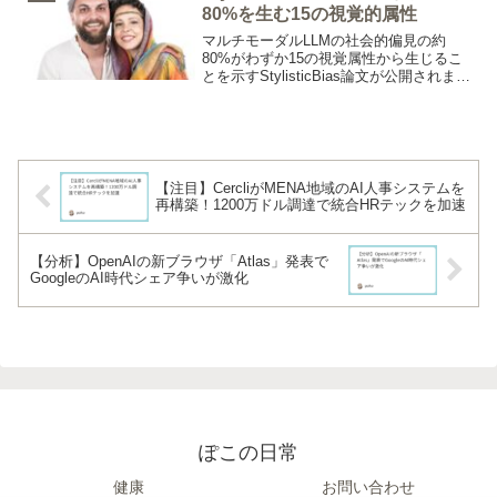
80%を生む15の視覚的属性
マルチモーダルLLMの社会的偏見の約
80%がわずか15の視覚属性から生じるこ
とを示すStylisticBias論文が公開されまし
た。5万枚の画像実験でファッションスタ
イル・年齢・体型が特に強い偏見を生み
出すと特定されており、対策の絞り込み
が可能になることを示しています。
【注目】CercliがMENA地域のAI人事システムを
再構築！1200万ドル調達で統合HRテックを加速
【分析】OpenAIの新ブラウザ「Atlas」発表で
GoogleのAI時代シェア争いが激化
ぽこの日常
健康
お問い合わせ