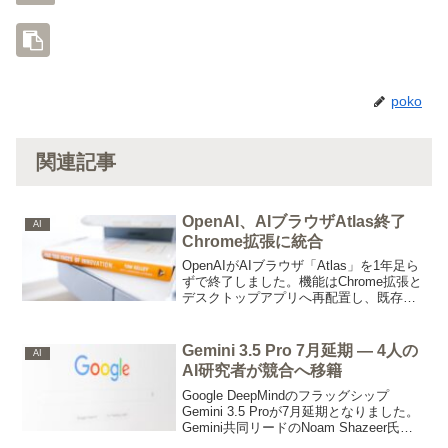
poko
関連記事
OpenAI、AIブラウザAtlas終了
AI
Chrome拡張に統合
OpenAIがAIブラウザ「Atlas」を1年足ら
ずで終了しました。機能はChrome拡張と
デスクトップアプリへ再配置し、既存の
利用動線にAIを溶け込ませる戦略へ転換
します。
Gemini 3.5 Pro 7月延期 — 4人の
AI
AI研究者が競合へ移籍
Google DeepMindのフラッグシップ
Gemini 3.5 Proが7月延期となりました。
Gemini共同リードのNoam Shazeer氏ほ
か計4人の主要研究者がOpenAIや