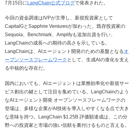
7月15日に
LangChain公式ブログ
で発表された。
今回の資金調達はIVPが主導し、新規投資家として
CapitalGとSapphire Venturesが加わった。既存投資家の
Sequoia、Benchmark、Amplifyも追加出資を行い、
LangChainの成長への期待の高さを示している。
LangChainは、AIエージェント開発のための基盤となる
オ
ープンソースフレームワーク
として、生成AIの進化を支え
る中核的な存在だ。
国内においても、AIエージェントは業務効率化や新規サー
ビス創出の鍵として注目を集めている。LangChainのよう
なAIエージェント開発 オープンソースフレームワークの
登場は、多様な企業がAI技術を導入しやすくなる点で大き
な意味を持つ。LangChain $1.25B 評価額達成は、この分
野への投資家と市場の強い信頼を裏付けるものと言える。