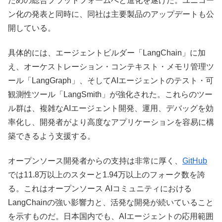
ための総合プラットフォームへと進化を遂げた。ユニコー
ン化の発表と同時に、同社は主要製品のアップデートも公
開している。
具体的には、エージェントビルダー「LangChain」に加
え、オーケストレーション・コンテキスト・メモリ管理ツ
ール「LangGraph」、そしてAIエージェントのテスト・可
観測性ツール「LangSmith」が強化された。これらのツー
ル群は、複雑なAIエージェント開発、運用、デバッグを効
率化し、開発者がより高度なアプリケーションを容易に構
築できるよう支援する。
オープンソース開発者からの支持は非常に厚く、
GitHub
では11.8万以上のスターと1.94万以上のフォーク数を誇
る。これはオープンソース AIコミュニティにおける
LangChainの強い影響力と、活発な開発が続いていること
を示すものだ。日本国内でも、AIエージェントの応用範囲