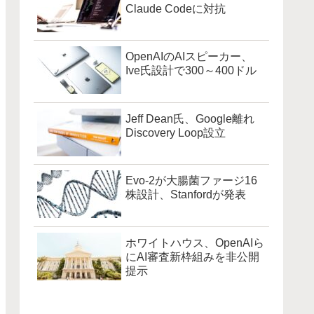
Claude Codeに対抗
OpenAIのAIスピーカー、
Ive氏設計で300～400ドル
Jeff Dean氏、Google離れ
Discovery Loop設立
Evo-2が大腸菌ファージ16
株設計、Stanfordが発表
ホワイトハウス、OpenAIら
にAI審査新枠組みを非公開
提示