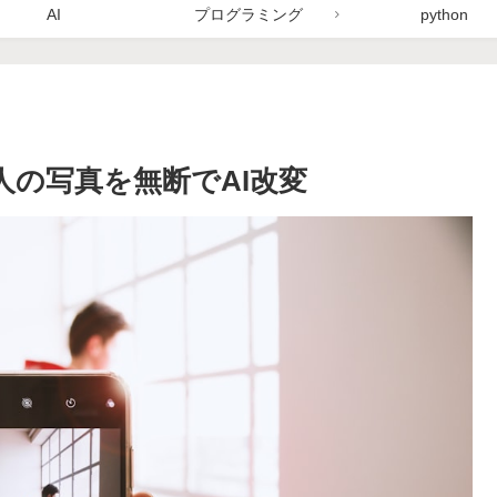
AI
プログラミング
python
、他人の写真を無断でAI改変