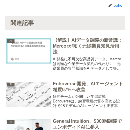
poko
関連記事
【解説】AIデータ調達の新常識：
AI
Mercorが拓く元従業員知見活用
法
AI開発に不可欠な高品質データ。Mercor
は高額な企業データ契約の代わりに、元
従業員の専門知識をAIデータとして提供
する革新的なマーケットプレイス。AIラ
ボのデータ入手方法を変え、レガシー産
業の知見活用を巡る新たな議論を巻き起
Echoverse開発、AIエージェント
AI
こす。
精度67%へ改善
研究チームが公開した学習環境
Echoverseは、練習環境の質を高める設
計で9BモデルのAIエージェント正答率を
36.5%から67.1%に押し上げました。
General Intuition、$300M調達で
AI
エンボディドAIに参入