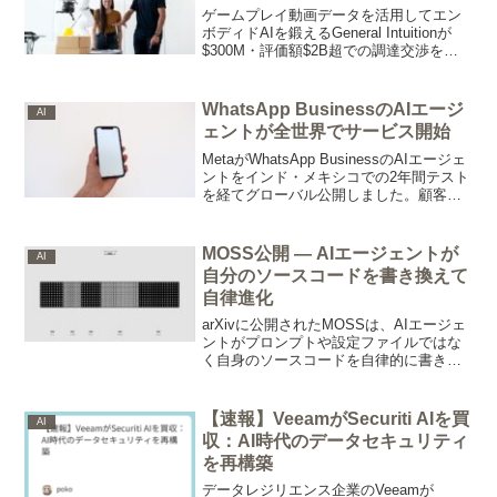
ゲームプレイ動画データを活用してエン
ボディドAIを鍛えるGeneral Intuitionが
$300M・評価額$2B超での調達交渉を進
めています。前回シードから8ヶ月での大
型追加調達の背景には、年間20億本のゲ
ーム動画を持つMedalの独自データ資産が
WhatsApp BusinessのAIエージ
AI
あります。
ェントが全世界でサービス開始
MetaがWhatsApp BusinessのAIエージェ
ントをインド・メキシコでの2年間テスト
を経てグローバル公開しました。顧客対
応から予約・販売リード管理までを自動
化し、Shopify・Zendesk連携も開発中で
す。
MOSS公開 — AIエージェントが
AI
自分のソースコードを書き換えて
自律進化
arXivに公開されたMOSSは、AIエージェ
ントがプロンプトや設定ファイルではな
く自身のソースコードを自律的に書き換
えて性能を改善するフレームワークで
す。OpenClawベンチマークで平均スコア
が0.25から0.61に向上し、ルーティング
【速報】VeeamがSecuriti AIを買
AI
ロジックなどの構造的課題を人間介入な
収：AI時代のデータセキュリティ
しで修正できます。
を再構築
データレジリエンス企業のVeeamが