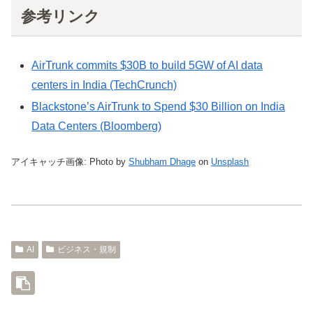
参考リンク
AirTrunk commits $30B to build 5GW of AI data
centers in India (TechCrunch)
Blackstone’s AirTrunk to Spend $30 Billion on India
Data Centers (Bloomberg)
アイキャッチ画像: Photo by
Shubham Dhage
on
Unsplash
AI
ビジネス・規制