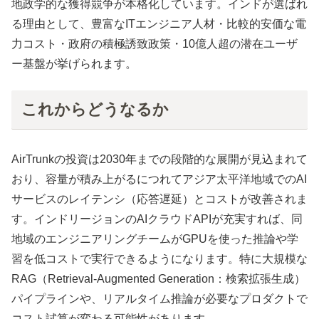
地政学的な獲得競争が本格化しています。インドが選ばれ
る理由として、豊富なITエンジニア人材・比較的安価な電
力コスト・政府の積極誘致政策・10億人超の潜在ユーザ
ー基盤が挙げられます。
これからどうなるか
AirTrunkの投資は2030年までの段階的な展開が見込まれて
おり、容量が積み上がるにつれてアジア太平洋地域でのAI
サービスのレイテンシ（応答遅延）とコストが改善されま
す。インドリージョンのAIクラウドAPIが充実すれば、同
地域のエンジニアリングチームがGPUを使った推論や学
習を低コストで実行できるようになります。特に大規模な
RAG（Retrieval-Augmented Generation：検索拡張生成）
パイプラインや、リアルタイム推論が必要なプロダクトで
コスト試算が変わる可能性があります。