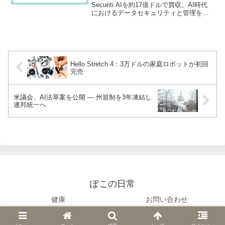
Securiti AIを約17億ドルで買収。AI時代
におけるデータセキュリティと管理を強
化するため、Securitiのデータコマンドセ
ンター製品を統合。データ業界の統合が
進む中、Veeamの新たな戦略が注目され
る。
Hello Stretch 4：3万ドルの家庭ロボットが初回
完売
米議会、AI法草案を公開 — 州規制を3年凍結し
連邦統一へ
ぽこの日常
健康
お問い合わせ
© 2019 ぽこの日常.