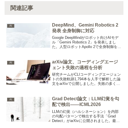
関連記事
DeepMind、Gemini Robotics 2
AI
発表 全身制御に対応
Google DeepMindがロボット向けAIモデ
ル「Gemini Robotics 2」を発表しまし
た。人型ロボットApollo 2で全身制御を実
現し、棚からの取り出し成功率76.3%な
ど実測値も公開しています。
arXiv論文、コーディングエージ
AI
ェント失敗の過程を分析
研究チームがCLIコーディングエージェン
トの失敗軌跡1,794本を人手で解析した論
文をarXivで公開しました。失敗の多くは
実行の初期段階で始まり、手遅れになる
まで表面化しないと判明しています。
Grad Detect論文：LLM幻覚を勾
AI
配で検出——ICML2026
LLMの幻覚（ハルシネーション）を内部
の勾配パターンで検出する手法「Grad
Detect」がarXivに公開されました。最終
5層の勾配だけで識別情報の97%を網羅