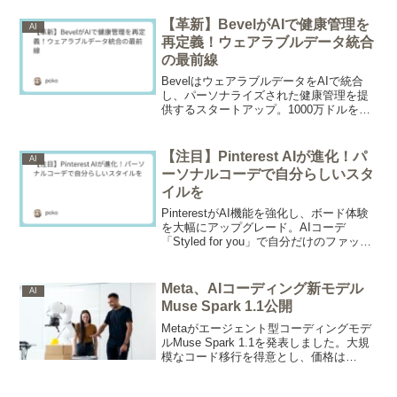
し、11モデルで既存手法を上回る性能を
示してICML 2026ワークショップに採択
【革新】BevelがAIで健康管理を
AI
されています。
再定義！ウェアラブルデータ統合
の最前線
BevelはウェアラブルデータをAIで統合
し、パーソナライズされた健康管理を提
供するスタートアップ。1000万ドルを調
達し急成長中。既存デバイスを活用し、
睡眠・フィットネス・栄養を横断的に分
析、個々に最適化された洞察とアドバイ
【注目】Pinterest AIが進化！パ
AI
スで、継続的な健康改善をサポート。ヘ
ーソナルコーデで自分らしいスタ
ルスケアAIの未来を切り開く。
イルを
PinterestがAI機能を強化し、ボード体験
を大幅にアップグレード。AIコーデ
「Styled for you」で自分だけのファッシ
ョンスタイルを提案、AIが厳選するパー
ソナルボード「Boards made for you」で
新たな発見を。AIを活用したショッピン
Meta、AIコーディング新モデル
AI
グアシスタントとして進化するPinterest
Muse Spark 1.1公開
の最新情報を解説。
Metaがエージェント型コーディングモデ
ルMuse Spark 1.1を発表しました。大規
模なコード移行を得意とし、価格は
AnthropicやOpenAIの同種製品に近い水準
です。