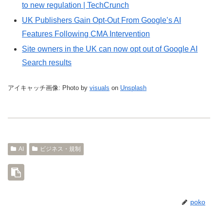
to new regulation | TechCrunch
UK Publishers Gain Opt-Out From Google’s AI
Features Following CMA Intervention
Site owners in the UK can now opt out of Google AI
Search results
アイキャッチ画像: Photo by
visuals
on
Unsplash
AI
ビジネス・規制
poko