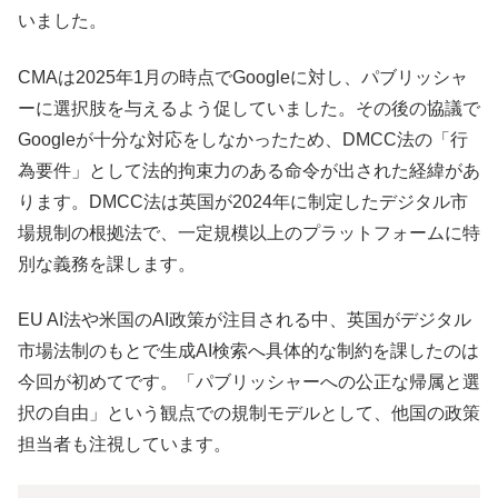
いました。
CMAは2025年1月の時点でGoogleに対し、パブリッシャ
ーに選択肢を与えるよう促していました。その後の協議で
Googleが十分な対応をしなかったため、DMCC法の「行
為要件」として法的拘束力のある命令が出された経緯があ
ります。DMCC法は英国が2024年に制定したデジタル市
場規制の根拠法で、一定規模以上のプラットフォームに特
別な義務を課します。
EU AI法や米国のAI政策が注目される中、英国がデジタル
市場法制のもとで生成AI検索へ具体的な制約を課したのは
今回が初めてです。「パブリッシャーへの公正な帰属と選
択の自由」という観点での規制モデルとして、他国の政策
担当者も注視しています。