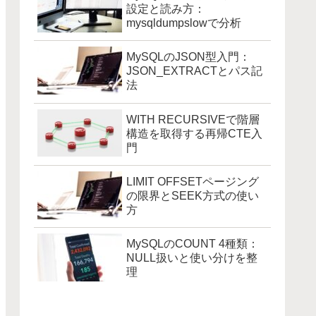
設定と読み方：
mysqldumpslowで分析
MySQLのJSON型入門：
JSON_EXTRACTとパス記
法
WITH RECURSIVEで階層
構造を取得する再帰CTE入
門
LIMIT OFFSETページング
の限界とSEEK方式の使い
方
MySQLのCOUNT 4種類：
NULL扱いと使い分けを整
理