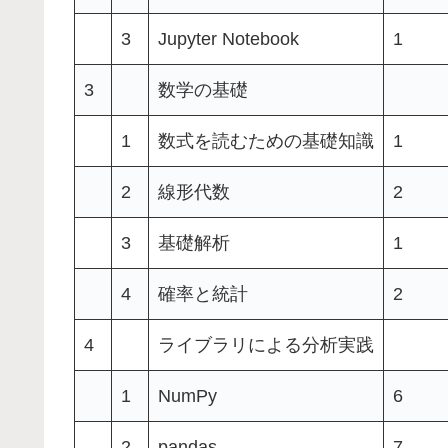
3
Jupyter Notebook
1
3
数学の基礎
1
数式を読むための基礎知識
1
2
線形代数
2
3
基礎解析
1
4
確率と統計
2
4
ライブラリによる分析実践
1
NumPy
6
2
pandas
7