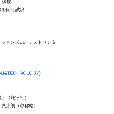
析試験
法を問う試験
）
ションズCBTテストセンター
&TECHNOLOGY)
科書」（翔泳社）
島 真太朗（敬称略）